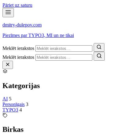
Pāriet uz saturu
dmitry-dulepov
.com
Piezīmes par TYPO3, MI un ne tikai
Meklēt ierakstos
Meklēt ierakstos
Kategorijas
AI
5
Personīgais
3
TYPO3
4
Birkas