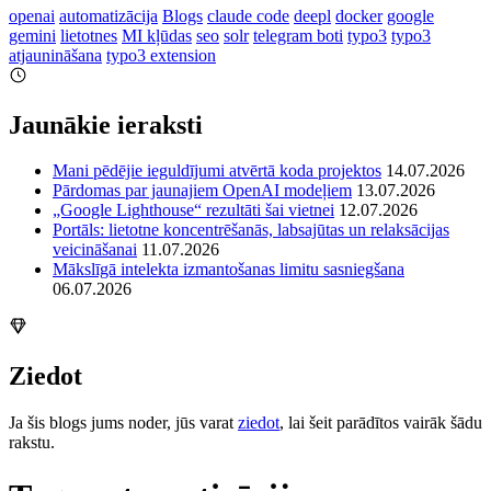
openai
automatizācija
Blogs
claude code
deepl
docker
google
gemini
lietotnes
MI kļūdas
seo
solr
telegram boti
typo3
typo3
atjaunināšana
typo3 extension
Jaunākie ieraksti
Mani pēdējie ieguldījumi atvērtā koda projektos
14.07.2026
Pārdomas par jaunajiem OpenAI modeļiem
13.07.2026
„Google Lighthouse“ rezultāti šai vietnei
12.07.2026
Portāls: lietotne koncentrēšanās, labsajūtas un relaksācijas
veicināšanai
11.07.2026
Mākslīgā intelekta izmantošanas limitu sasniegšana
06.07.2026
Ziedot
Ja šis blogs jums noder, jūs varat
ziedot
, lai šeit parādītos vairāk šādu
rakstu.