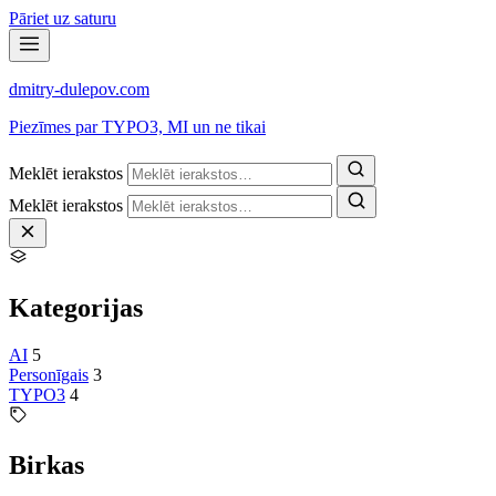
Pāriet uz saturu
dmitry-dulepov
.com
Piezīmes par TYPO3, MI un ne tikai
Meklēt ierakstos
Meklēt ierakstos
Kategorijas
AI
5
Personīgais
3
TYPO3
4
Birkas