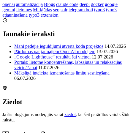
openai
automatizācija
Blogs
claude code
deepl
docker
google
gemini
lietotnes
MI kļūdas
seo
solr
telegram boti
typo3
typo3
atjaunināšana
typo3 extension
Jaunākie ieraksti
Mani pēdējie ieguldījumi atvērtā koda projektos
14.07.2026
Pārdomas par jaunajiem OpenAI modeļiem
13.07.2026
„Google Lighthouse“ rezultāti šai vietnei
12.07.2026
Portāls: lietotne koncentrēšanās, labsajūtas un relaksācijas
veicināšanai
11.07.2026
Mākslīgā intelekta izmantošanas limitu sasniegšana
06.07.2026
Ziedot
Ja šis blogs jums noder, jūs varat
ziedot
, lai šeit parādītos vairāk šādu
rakstu.