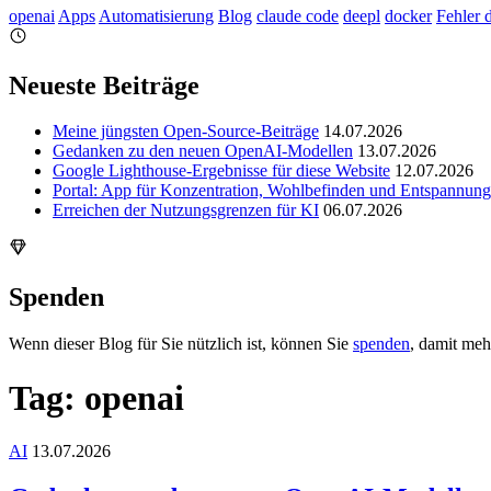
openai
Apps
Automatisierung
Blog
claude code
deepl
docker
Fehler 
Neueste Beiträge
Meine jüngsten Open-Source-Beiträge
14.07.2026
Gedanken zu den neuen OpenAI-Modellen
13.07.2026
Google Lighthouse-Ergebnisse für diese Website
12.07.2026
Portal: App für Konzentration, Wohlbefinden und Entspannung
Erreichen der Nutzungsgrenzen für KI
06.07.2026
Spenden
Wenn dieser Blog für Sie nützlich ist, können Sie
spenden
, damit meh
Tag: openai
AI
13.07.2026