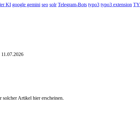
der KI
google gemini
seo
solr
Telegram-Bots
typo3
typo3 extension
TY
11.07.2026
r solcher Artikel hier erscheinen.