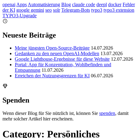
openai
Apps
Automatisierung
Blog
claude code
deepl
docker
Fehler
der KI
google gemini
seo
solr
Telegram-Bots
typo3
typo3 extension
TYPO3-Upgrade
Neueste Beiträge
Meine jüngsten Open-Source-Beiträge
14.07.2026
Gedanken zu den neuen OpenAI-Modellen
13.07.2026
Google Lighthouse-Ergebnisse für diese Website
12.07.2026
Portal: App für Konzentration, Wohlbefinden und
Entspannung
11.07.2026
Erreichen der Nutzungsgrenzen für KI
06.07.2026
Spenden
Wenn dieser Blog für Sie nützlich ist, können Sie
spenden
, damit
mehr solcher Artikel hier erscheinen.
Category: Persönliches