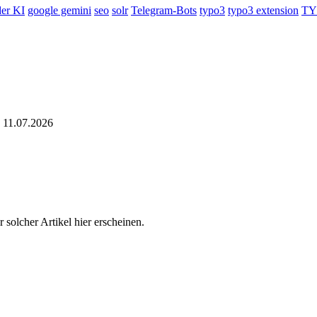
der KI
google gemini
seo
solr
Telegram-Bots
typo3
typo3 extension
TY
11.07.2026
r solcher Artikel hier erscheinen.