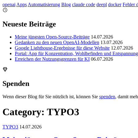
openai
Apps
Automatisierung
Blog
claude code
deepl
docker
Fehler 
Neueste Beiträge
Meine jüngsten Open-Source-Beiträge
14.07.2026
Gedanken zu den neuen OpenAI-Modellen
13.07.2026
Google Lighthouse-Ergebnisse für diese Website
12.07.2026
Portal: App für Konzentration, Wohlbefinden und Entspannung
Erreichen der Nutzungsgrenzen für KI
06.07.2026
Spenden
Wenn dieser Blog für Sie nützlich ist, können Sie
spenden
, damit meh
Category: TYPO3
TYPO3
14.07.2026